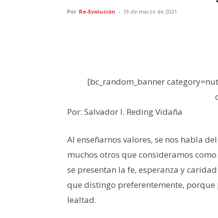
Por
Re-Evolución
-
19 de marzo de 2021
[bc_random_banner category=nutr
Por: Salvador I. Reding Vidaña
Al enseñarnos valores, se nos habla del
muchos otros que consideramos como la
se presentan la fe, esperanza y carida
que distingo preferentemente, porque pi
lealtad.