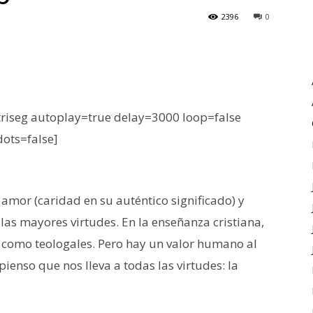
2396
0
iseg autoplay=true delay=3000 loop=false
dots=false]
 amor (caridad en su auténtico significado) y
s mayores virtudes. En la enseñanza cristiana,
d como teologales. Pero hay un valor humano al
enso que nos lleva a todas las virtudes: la