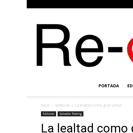
PORTADA
ED
Inicio
Editorial
La lealtad como gran virtud
Editorial
Salvador Reding
La lealtad como 