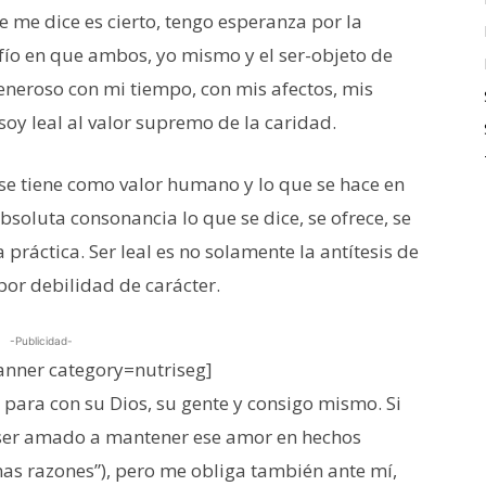
e me dice es cierto, tengo esperanza por la
ío en que ambos, yo mismo y el ser-objeto de
neroso con mi tiempo, con mis afectos, mis
oy leal al valor supremo de la caridad.
e se tiene como valor humano y lo que se hace en
absoluta consonancia lo que se dice, se ofrece, se
a práctica. Ser leal es no solamente la antítesis de
 por debilidad de carácter.
-Publicidad-
nner category=nutriseg]
para con su Dios, su gente y consigo mismo. Si
l ser amado a mantener ese amor en hechos
as razones”), pero me obliga también ante mí,