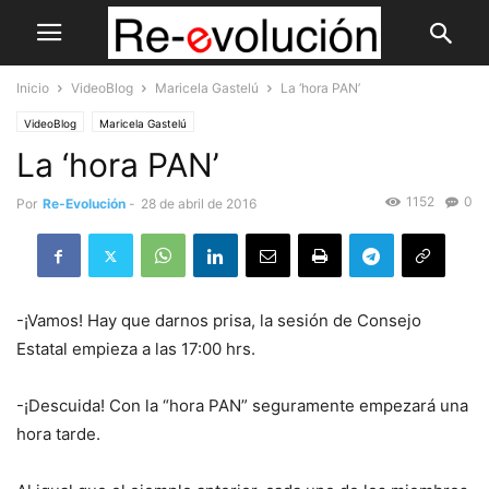
Inicio
VideoBlog
Maricela Gastelú
La ‘hora PAN’
VideoBlog
Maricela Gastelú
La ‘hora PAN’
1152
0
Por
Re-Evolución
-
28 de abril de 2016
-¡Vamos! Hay que darnos prisa, la sesión de Consejo
Estatal empieza a las 17:00 hrs.
-¡Descuida! Con la “hora PAN” seguramente empezará una
hora tarde.