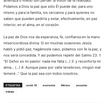
amenaza o miedo (sin perder la visión de la realidad).
Pidamos a Dios la paz que sólo Él puede dar, para uno
mismo y para la familia, los cercanos y para quienes no
saben que pueden pedirla y estar, efectivamente, en paz
interior, en el alma, en el corazón.
La paz de Dios nos da esperanza, fe, confianza en la mano
misericordiosa divina. Si en muchas ocasiones Jesús
habló y pidió paz, hagámosle caso, pidamos con fe la paz, y
nos será concedida. Y así podemos repetir del Salmo 23. 1:
“El Señor es mi pastor: nada me falta (…) 3: y reconforta mi
alma… (…) 4: Aunque pase por valle tenebroso, ningún mal
temeré…” Que la paz sea con todos nosotros.
ETIQUETAS
covid-19
economía
México
secuelas
trabajo