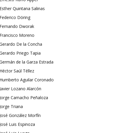
Esther Quintana Salinas
Federico Döring
Fernando Dworak
Francisco Moreno
Gerardo De la Concha
Gerardo Priego Tapia
Germán de la Garza Estrada
Héctor Saúl Téllez
Humberto Aguilar Coronado
Javier Lozano Alarcón
Jorge Camacho Peñaloza
Jorge Triana
José González Morfín
José Luis Espinoza