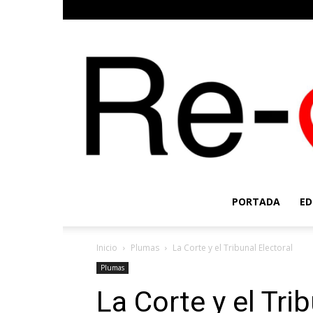
PORTADA
ED
Inicio
Plumas
La Corte y el Tribunal Electoral
Plumas
La Corte y el Tri