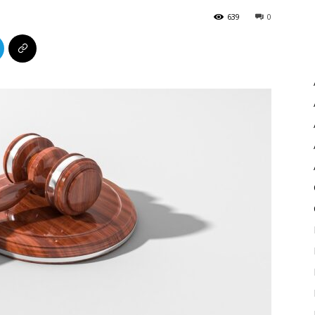
639
0