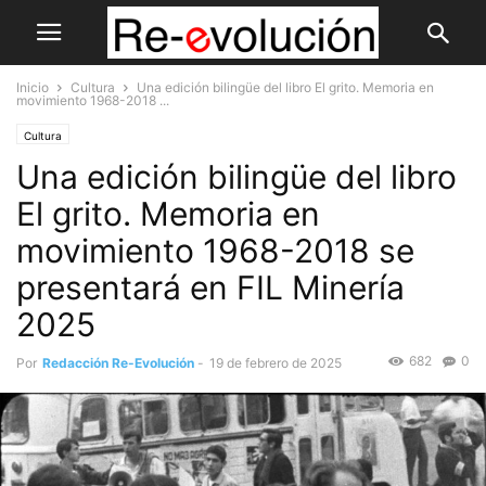
Inicio
Cultura
Una edición bilingüe del libro El grito. Memoria en
movimiento 1968-2018 ...
Cultura
Una edición bilingüe del libro
El grito. Memoria en
movimiento 1968-2018 se
presentará en FIL Minería
2025
682
0
Por
Redacción Re-Evolución
-
19 de febrero de 2025