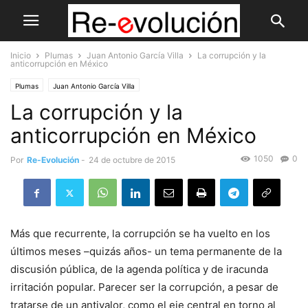
Inicio
Plumas
Juan Antonio García Villa
La corrupción y la
anticorrupción en México
Plumas
Juan Antonio García Villa
La corrupción y la
anticorrupción en México
1050
0
Por
Re-Evolución
-
24 de octubre de 2015
Más que recurrente, la corrupción se ha vuelto en los
últimos meses –quizás años- un tema permanente de la
discusión pública, de la agenda política y de iracunda
irritación popular. Parecer ser la corrupción, a pesar de
tratarse de un antivalor, como el eje central en torno al