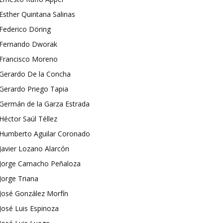
Esther Quintana Salinas
Federico Döring
Fernando Dworak
Francisco Moreno
Gerardo De la Concha
Gerardo Priego Tapia
Germán de la Garza Estrada
Héctor Saúl Téllez
Humberto Aguilar Coronado
Javier Lozano Alarcón
Jorge Camacho Peñaloza
Jorge Triana
José González Morfín
José Luis Espinoza