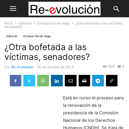
Inicio
Editorial
Enrique Dávila Vega
¿Otra bofetada a las víctimas,
senadores?
Editorial
Enrique Dávila Vega
¿Otra bofetada a las
víctimas, senadores?
894
0
Por
Re-Evolución
-
20 de octubre de 2014
Está en curso el proceso para
la renovación de la
presidencia de la Comisión
Nacional de los Derechos
Humanos (CNDH). Se trata de