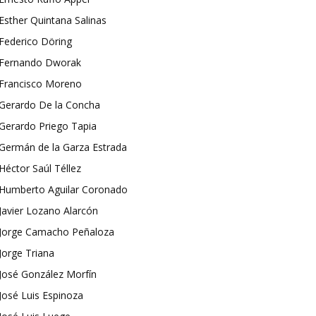
Esther Quintana Salinas
Federico Döring
Fernando Dworak
Francisco Moreno
Gerardo De la Concha
Gerardo Priego Tapia
Germán de la Garza Estrada
Héctor Saúl Téllez
Humberto Aguilar Coronado
Javier Lozano Alarcón
Jorge Camacho Peñaloza
Jorge Triana
José González Morfín
José Luis Espinoza