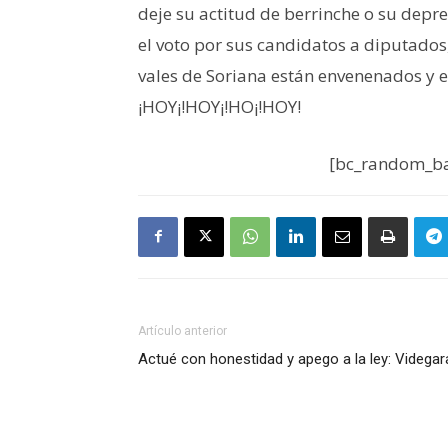
deje su actitud de berrinche o su depre
el voto por sus candidatos a diputados,
vales de Soriana están envenenados y 
¡HOY¡!HOY¡!HO¡!HOY!
[bc_random_ba
Artículo anterior
Actué con honestidad y apego a la ley: Videgar