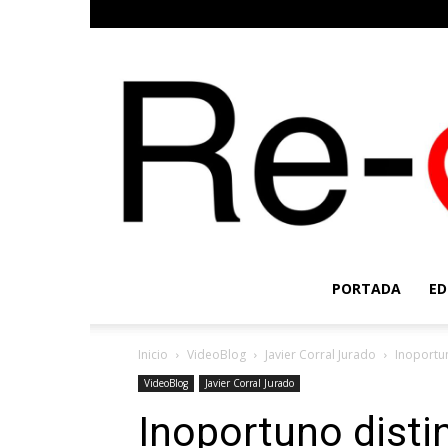
PORTADA
ED
Inicio
VideoBlog
Javier Corral Jurado
Inoportun
VideoBlog
Javier Corral Jurado
Inoportuno distin