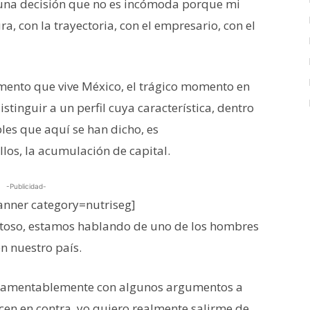
e una decisión que no es incómoda porque mi
ra, con la trayectoria, con el empresario, con el
omento que vive México, el trágico momento en
stinguir a un perfil cuya característica, dentro
bles que aquí se han dicho, es
los, la acumulación de capital.
-Publicidad-
nner category=nutriseg]
toso, estamos hablando de uno de los hombres
en nuestro país.
r lamentablemente con algunos argumentos a
acen en contra, yo quiero realmente salirme de