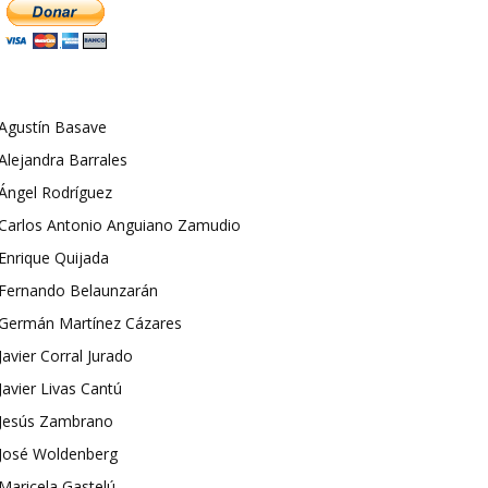
Agustín Basave
Alejandra Barrales
Ángel Rodríguez
Carlos Antonio Anguiano Zamudio
Enrique Quijada
Fernando Belaunzarán
Germán Martínez Cázares
Javier Corral Jurado
Javier Livas Cantú
Jesús Zambrano
José Woldenberg
Maricela Gastelú