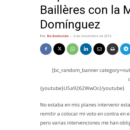
Baillères con la 
Domínguez
Por
Re-Evolución
-
6 de noviembre de 2015
[bc_random_banner category=nutr
{youtube}U5a9262WwOc{/youtube}
No estaba en mis planes intervenir est
remitir a colocar mi voto en contra en e
pero varias intervenciones me han obli