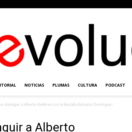
ITORIAL
NOTICIAS
PLUMAS
CULTURA
PODCAST
Re-
o distinguir a Alberto Baillères con la Medalla Belisario Domínguez
guir a Alberto
Evolución