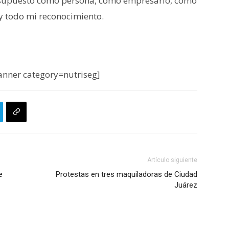
or supuesto como persona, como empresario, como
y todo mi reconocimiento.
nner category=nutriseg]
Artículo siguiente
e
Protestas en tres maquiladoras de Ciudad
Juárez