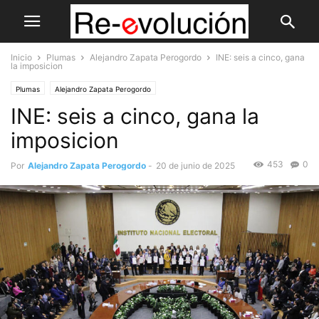
Inicio
Plumas
Alejandro Zapata Perogordo
INE: seis a cinco, gana
la imposicion
Plumas
Alejandro Zapata Perogordo
INE: seis a cinco, gana la
imposicion
453
0
Por
Alejandro Zapata Perogordo
-
20 de junio de 2025