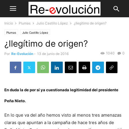
Inicio
Plumas
Julio Castillo López
¿Ilegítimo de origen?
Plumas
Julio Castillo López
¿Ilegítimo de origen?
1040
0
Por
Re-Evolución
-
13 de junio de 2016
En duda la de por sí ya cuestionada legitimidad del presidente
Peña Nieto.
En lo que va del año hemos visto al menos tres amenazas
claras que apuntan a la campaña de hace tres años de