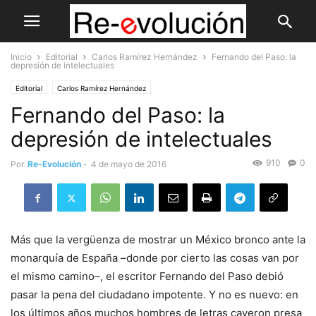
Inicio
Editorial
Carlos Ramírez Hernández
Fernando del Paso: la
depresión de intelectuales
Editorial
Carlos Ramírez Hernández
Fernando del Paso: la
depresión de intelectuales
910
0
Por
Re-Evolución
-
4 de mayo de 2016
Más que la vergüenza de mostrar un México bronco ante la
monarquía de España –donde por cierto las cosas van por
el mismo camino–, el escritor Fernando del Paso debió
pasar la pena del ciudadano impotente. Y no es nuevo: en
los últimos años muchos hombres de letras cayeron presa