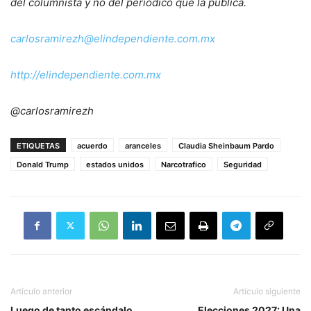
del columnista y no del periódico que la publica.
carlosramirezh@
elindependiente.com.mx
http://elindependiente.com.mx
@carlosramirezh
ETIQUETAS
acuerdo
aranceles
Claudia Sheinbaum Pardo
Donald Trump
estados unidos
Narcotrafico
Seguridad
Artículo anterior
Artículo siguiente
Luego de tanto escándalo,
Elecciones 2027: Una