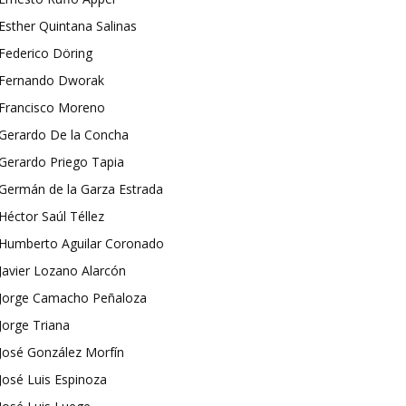
Esther Quintana Salinas
Federico Döring
Fernando Dworak
Francisco Moreno
Gerardo De la Concha
Gerardo Priego Tapia
Germán de la Garza Estrada
Héctor Saúl Téllez
Humberto Aguilar Coronado
Javier Lozano Alarcón
Jorge Camacho Peñaloza
Jorge Triana
José González Morfín
José Luis Espinoza