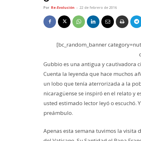
Por
Re-Evolución
-
22 de febrero de 2016
[bc_random_banner category=nutr
Gubbio es una antigua y cautivadora c
Cuenta la leyenda que hace muchos años
un lobo que tenía aterrorizada a la po
nicaragüense se inspiró en el relato 
usted estimado lector leyó o escuchó. 
preámbulo.
Apenas esta semana tuvimos la visita del
del Vaticano, Su Santidad el Papa Franc