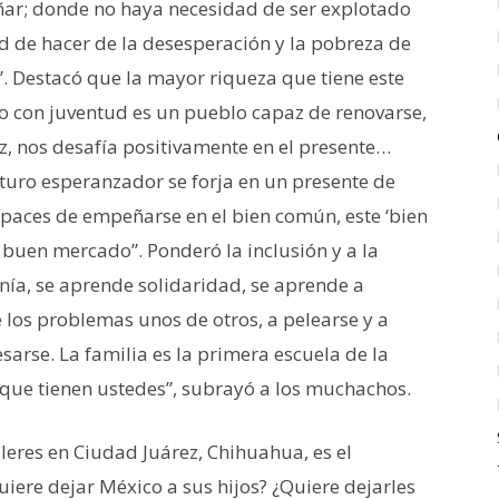
ñar; donde no haya necesidad de ser explotado
d de hacer de la desesperación y la pobreza de
 Destacó que la mayor riqueza que tiene este
o con juventud es un pueblo capaz de renovarse,
ez, nos desafía positivamente en el presente…
uro esperanzador se forja en un presente de
apaces de empeñarse en el bien común, este ‘bien
 buen mercado”. Ponderó la inclusión y a la
anía, se aprende solidaridad, se aprende a
te los problemas unos de otros, a pelearse y a
esarse. La familia es la primera escuela de la
a que tienen ustedes”, subrayó a los muchachos.
lleres en Ciudad Juárez, Chihuahua, es el
uiere dejar México a sus hijos? ¿Quiere dejarles