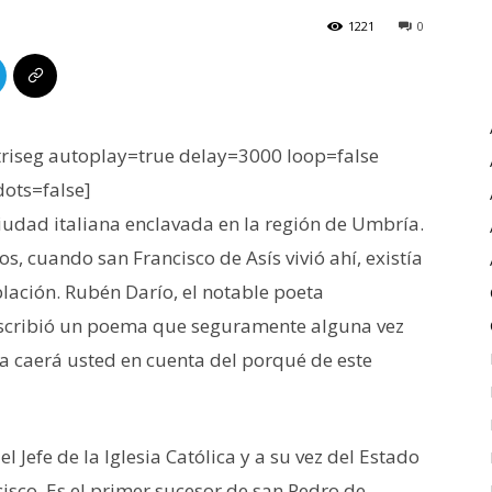
1221
0
iseg autoplay=true delay=3000 loop=false
dots=false]
iudad italiana enclavada en la región de Umbría.
, cuando san Francisco de Asís vivió ahí, existía
blación. Rubén Darío, el notable poeta
y escribió un poema que seguramente alguna vez
Ya caerá usted en cuenta del porqué de este
 Jefe de la Iglesia Católica y a su vez del Estado
isco. Es el primer sucesor de san Pedro de