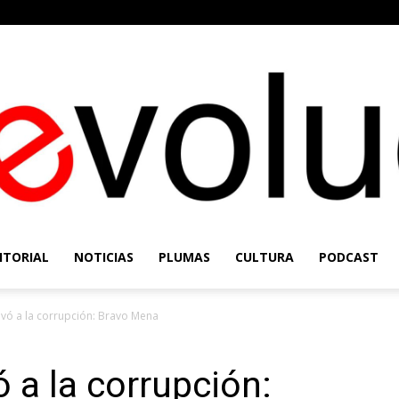
ITORIAL
NOTICIAS
PLUMAS
CULTURA
PODCAST
Re-
evó a la corrupción: Bravo Mena
ó a la corrupción:
Evolución