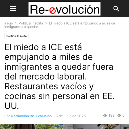
Inicio
Política Insólita
El miedo a ICE está empujando a miles de
inmigrantes a quedar...
Política Insólita
El miedo a ICE está
empujando a miles de
inmigrantes a quedar fuera
del mercado laboral.
Restaurantes vacíos y
cocinas sin personal en EE.
UU.
183
0
Por
Redacción Re-Evolución
-
3 de junio de 2026