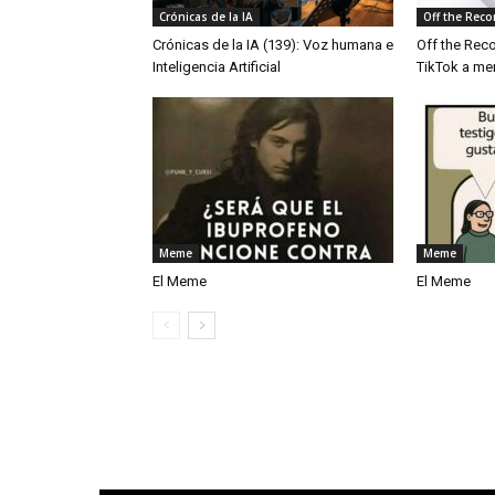
Crónicas de la IA
Off the Reco
Crónicas de la IA (139): Voz humana e
Off the Reco
Inteligencia Artificial
TikTok a me
Meme
Meme
El Meme
El Meme