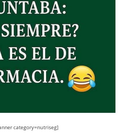
nner category=nutriseg]