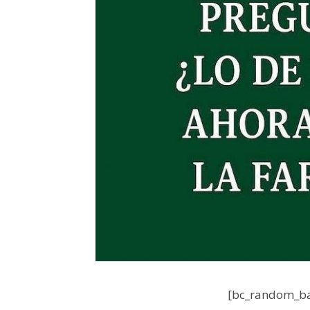
[bc_random_ba