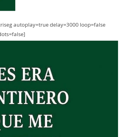
iseg autoplay=true delay=3000 loop=false
dots=false]