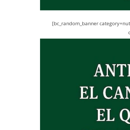
[bc_random_banner category=nutr