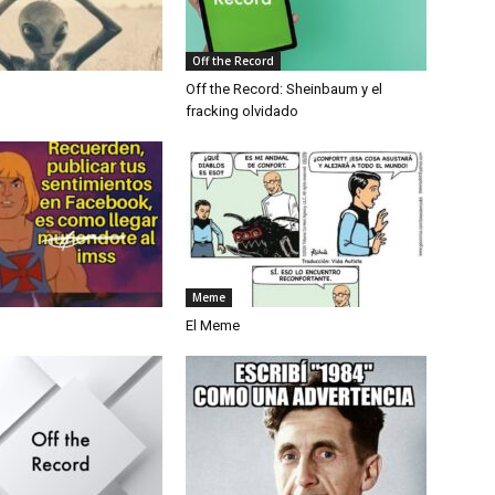
Off the Record
Off the Record: Sheinbaum y el
fracking olvidado
Meme
El Meme