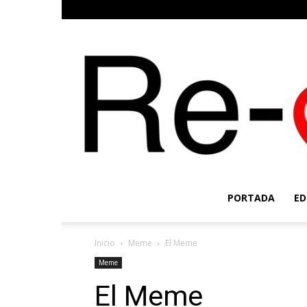
PORTADA
ED
Inicio
Meme
El Meme
Meme
El Meme