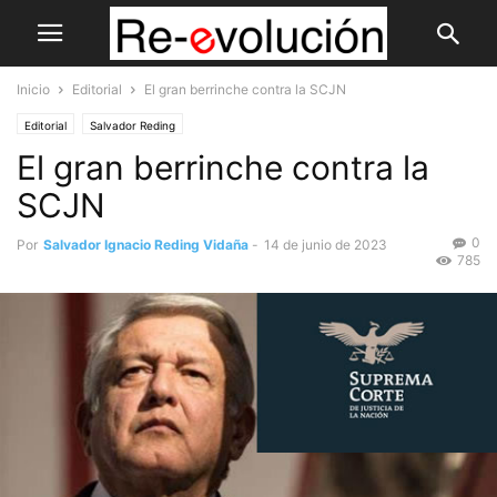
Inicio
Editorial
El gran berrinche contra la SCJN
Editorial
Salvador Reding
El gran berrinche contra la
SCJN
0
Por
Salvador Ignacio Reding Vidaña
-
14 de junio de 2023
785