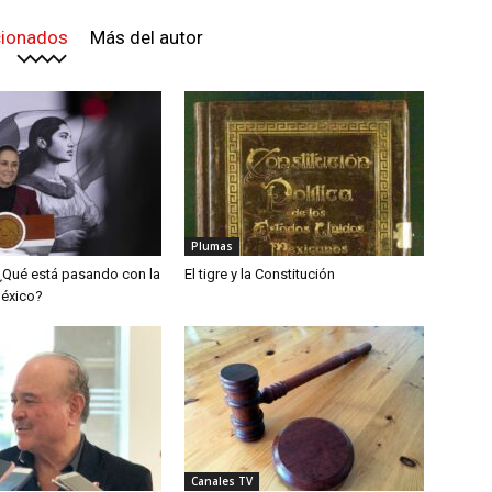
cionados
Más del autor
Plumas
¿Qué está pasando con la
El tigre y la Constitución
México?
Canales TV