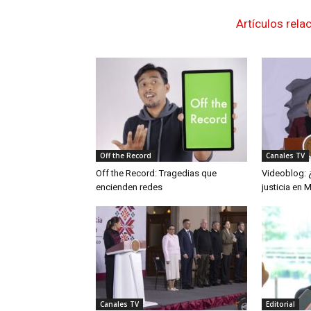
Artículos rela
Off the Record
Canales TV
Off the Record: Tragedias que
Videoblog: 
encienden redes
justicia en 
Canales TV
Editorial