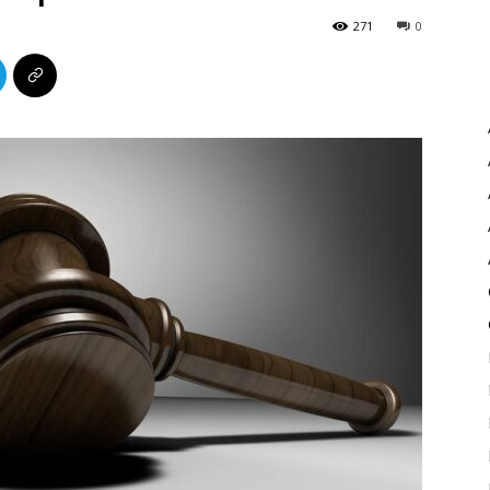
271
0