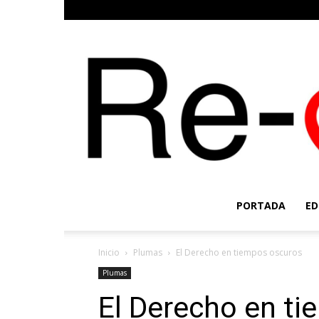
PORTADA
ED
Inicio
Plumas
El Derecho en tiempos oscuros
Plumas
El Derecho en t