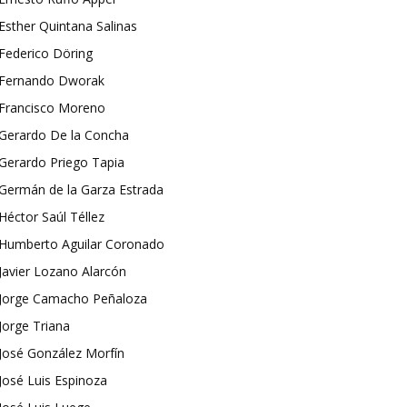
Esther Quintana Salinas
Federico Döring
Fernando Dworak
Francisco Moreno
Gerardo De la Concha
Gerardo Priego Tapia
Germán de la Garza Estrada
Héctor Saúl Téllez
Humberto Aguilar Coronado
Javier Lozano Alarcón
Jorge Camacho Peñaloza
Jorge Triana
José González Morfín
José Luis Espinoza