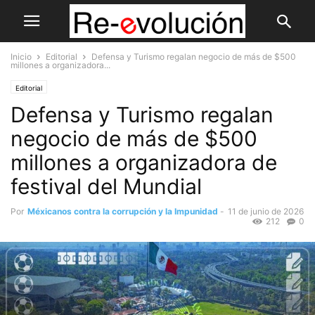
Inicio
Editorial
Defensa y Turismo regalan negocio de más de $500
millones a organizadora...
Editorial
Defensa y Turismo regalan
negocio de más de $500
millones a organizadora de
festival del Mundial
Por
Méxicanos contra la corrupción y la Impunidad
-
11 de junio de 2026
212
0