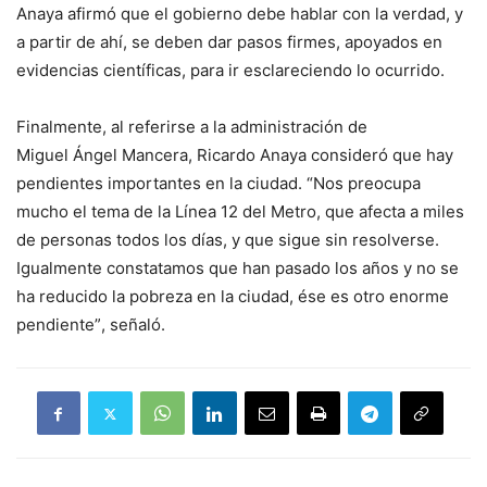
Anaya
afirm
ó
que el gobierno debe hablar con la verdad, y
a partir de ah
í, se
deben dar pasos firmes, apoyados en
evidencias científicas, para ir esclareciendo lo ocurrido.
Finalmente, al referirse a la administraci
ó
n de
Miguel
Ángel Mancera, Ricardo Anaya consideró
que hay
pendientes importantes en la ciudad.
“
Nos preocupa
mucho el tema de la L
í
nea 12 del Metro
, que afecta a miles
de personas todos los d
ías
, y que sigue sin resolverse.
Igualmente constatamos que han pasado los años y no se
ha reducido la pobreza en la ciudad, ése es otro enorme
pendiente
”
, señaló.