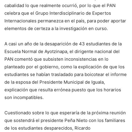
cabalidad lo que
realmente ocurri
ó
, por lo que el PAN
celebra que el Grupo Interdisciplinario de Expertos
Internacionales permanezca en el país, para poder aportar
elementos de certeza a la investigación en curso
.
A casi un a
ño de la desaparici
ó
n de 43 estudiantes de la
Escuela Normal de Ayotzinapa, el dirigente nacional del
PAN comentó que subsisten inconsistencias en lo
planteado por el gobierno, como la explicación de que los
estudiantes se hab
í
an trasladado para boicotear el informe
de la esposa del Presidente Municipal de Iguala,
explicación que resulta errónea puesto que los horarios
son incompatibles.
Cuestionado sobre lo que esperar
ía
de la pr
ó
xima reuni
ó
n
que sostendr
á
el presidente Peña Nieto con los familiares
de los estudiantes desparecidos, Ricardo