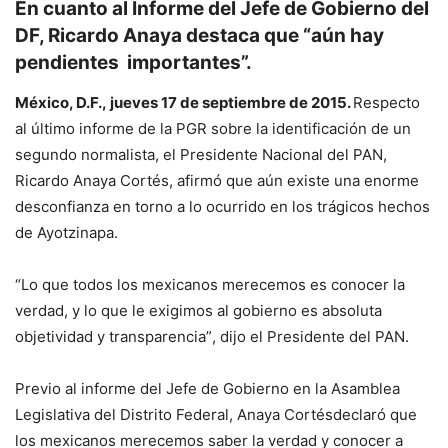
En cuanto al Informe del Jefe de Gobierno del
DF, Ricardo Anaya destaca que “aún hay
pendientes importantes”.
México, D.F.,
ju
eves
17 de septiembre de 2015.
Respecto
al
ú
ltimo informe de la PGR sobre la identificaci
ó
n de un
segundo normalista, el Presidente Nacional del PAN,
Ricardo Anaya Cort
és
,
afirm
ó
que a
ún existe
una enorme
desconfianza en torno a lo ocurrido en los tr
á
gicos hechos
de Ayotzinapa.
“Lo
que todos
los mexicanos merecemos es conocer la
verdad, y lo que le exigimos al gobierno es absoluta
objetividad y transparencia
”
, dijo el Presidente del PAN.
Previo al informe del Jefe de Gobierno en la Asamblea
Legislativa del Distrito Federal, Anaya Cort
és
declaró que
los mexicanos merecemos saber la verdad y conocer a