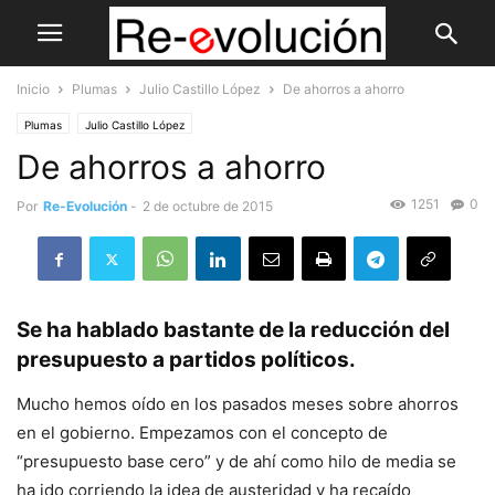
Inicio
Plumas
Julio Castillo López
De ahorros a ahorro
Plumas
Julio Castillo López
De ahorros a ahorro
1251
0
Por
Re-Evolución
-
2 de octubre de 2015
Se ha hablado bastante de la reducción del
presupuesto a partidos políticos.
Mucho hemos oído en los pasados meses sobre ahorros
en el gobierno. Empezamos con el concepto de
“presupuesto base cero” y de ahí como hilo de media se
ha ido corriendo la idea de austeridad y ha recaído