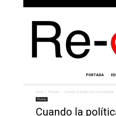
PORTADA
ED
Inicio
Plumas
Cuando la política es corrompida
Plumas
Cuando la políti