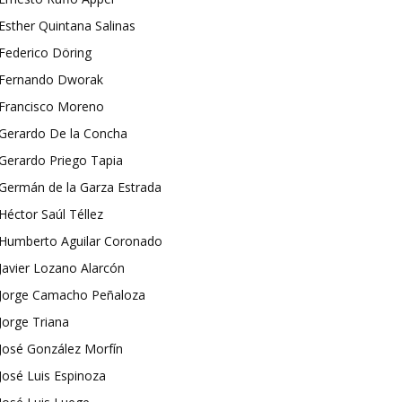
Esther Quintana Salinas
Federico Döring
Fernando Dworak
Francisco Moreno
Gerardo De la Concha
Gerardo Priego Tapia
Germán de la Garza Estrada
Héctor Saúl Téllez
Humberto Aguilar Coronado
Javier Lozano Alarcón
Jorge Camacho Peñaloza
Jorge Triana
José González Morfín
José Luis Espinoza