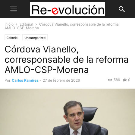
Inicio
Editorial
Córdova Vianello, corresponsable de la reforma
AMLO-CSP-Morena
Editorial
Uncategorized
Córdova Vianello,
corresponsable de la reforma
AMLO-CSP-Morena
586
0
Por
Carlos Ramírez
-
27 de febrero de 2026