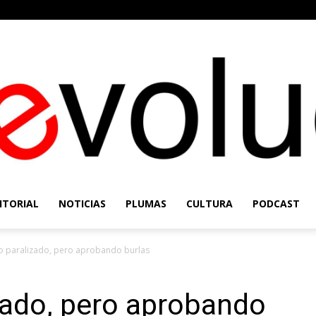
ITORIAL
NOTICIAS
PLUMAS
CULTURA
PODCAST
Re-
 paralizado, pero aprobando burlas
zado, pero aprobando
Evolución