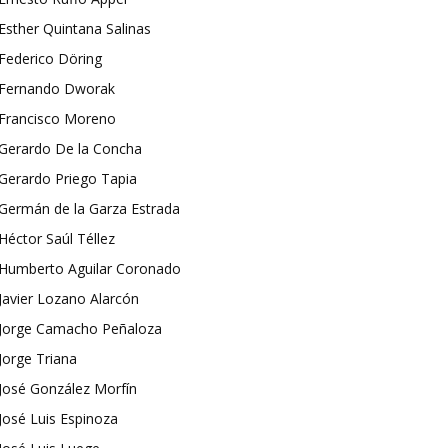
Esther Quintana Salinas
Federico Döring
Fernando Dworak
Francisco Moreno
Gerardo De la Concha
Gerardo Priego Tapia
Germán de la Garza Estrada
Héctor Saúl Téllez
Humberto Aguilar Coronado
Javier Lozano Alarcón
Jorge Camacho Peñaloza
Jorge Triana
José González Morfín
José Luis Espinoza