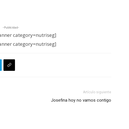
-Publicidad-
nner category=nutriseg]
nner category=nutriseg]
Artículo siguiente
Josefina hoy no vamos contigo