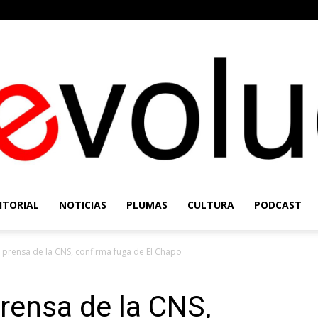
ITORIAL
NOTICIAS
PLUMAS
CULTURA
PODCAST
Re-
 prensa de la CNS, confirma fuga de El Chapo
rensa de la CNS,
Evolución