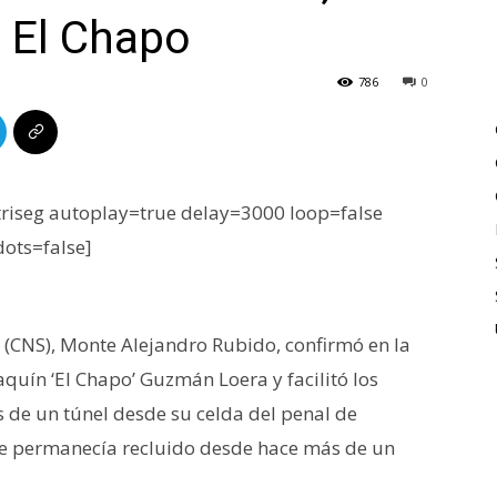
 El Chapo
786
0
iseg autoplay=true delay=3000 loop=false
dots=false]
(CNS), Monte Alejandro Rubido, confirmó en la
uín ‘El Chapo’ Guzmán Loera y facilitó los
s de un túnel desde su celda del penal de
e permanecía recluido desde hace más de un