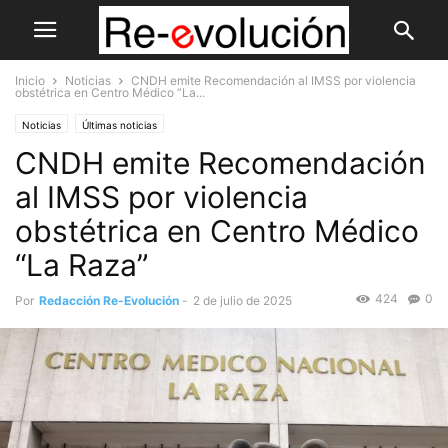
Inicio
Noticias
CNDH emite Recomendación al IMSS por violencia
obstétrica en Centro Médico “La...
Noticias
Últimas noticias
CNDH emite Recomendación
al IMSS por violencia
obstétrica en Centro Médico
“La Raza”
424
0
Por
Redacción Re-Evolución
-
2 de julio de 2025