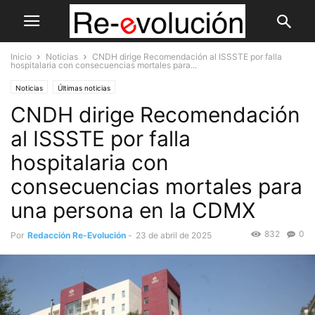
Inicio
Noticias
CNDH dirige Recomendación al ISSSTE por falla
hospitalaria con consecuencias mortales para...
Noticias
Últimas noticias
CNDH dirige Recomendación
al ISSSTE por falla
hospitalaria con
consecuencias mortales para
una persona en la CDMX
832
0
Por
Redacción Re-Evolución
-
23 de abril de 2025