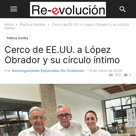
Inicio
Política Insólita
Cerco de EE.UU. a López Obrador y su círculo
íntimo
Política Insólita
Cerco de EE.UU. a López
Obrador y su círculo íntimo
Por
Investigaciones Especiales Re-Evolución
-
18 de mayo de 2026
252
0