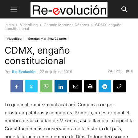
Inicio
VideoBlog
Germán Martínez Cázares
CDMX, engaño
constitucional
VideoBlog
Germán Martínez Cázares
CDMX, engaño
constitucional
1223
0
Por
Re-Evolución
-
22 de julio de 2016
Lo que mal empieza mal acabará. Comenzaron por
prostituir palabras y conceptos. Primero, no es original el
nombre de la «ciudad de México», así le llamó a la capital la
Constitución más conservadora de la historia del país,
aquella jurada «en el nombre de Dios Todopoderoso» en