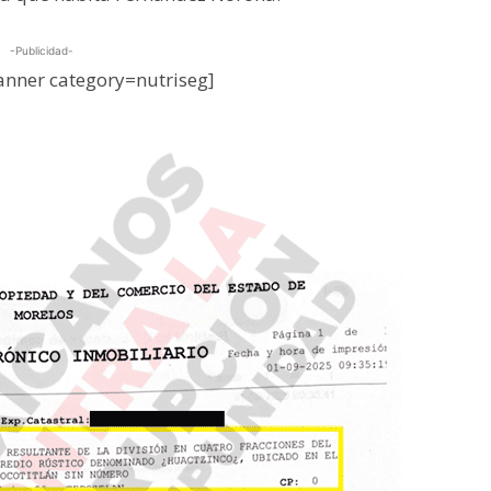
-Publicidad-
nner category=nutriseg]