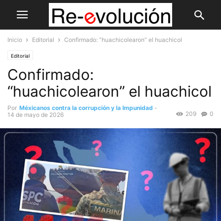
Inicio
Editorial
Confirmado: “huachicolearon” el huachicol
Editorial
Confirmado:
“huachicolearon” el huachicol
Por
Méxicanos contra la corrupción y la Impunidad
-
209
0
14 de mayo de 2026