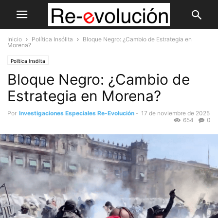
Inicio
Política Insólita
Bloque Negro: ¿Cambio de Estrategia en
Morena?
Política Insólita
Bloque Negro: ¿Cambio de
Estrategia en Morena?
Por
Investigaciones Especiales Re-Evolución
-
17 de noviembre de 2025
654
0