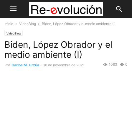
Inicio
VideoBlog
Biden, López Obrador y el medio ambiente (I)
VideoBlog
Biden, López Obrador y el
medio ambiente (I)
1083
0
Por
Carlos M. Urzúa
-
18 de noviembre de 2021