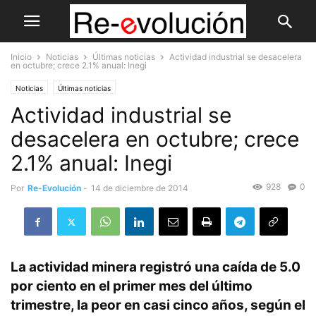
Inicio
Noticias
Últimas noticias
Actividad industrial se desacelera
en octubre; crece 2.1% anual: Inegi
Noticias
Últimas noticias
Actividad industrial se
desacelera en octubre; crece
2.1% anual: Inegi
928
0
Por
Re-Evolución
-
14 de diciembre de 2014
La actividad minera registró una caída de 5.0
por ciento en el primer mes del último
trimestre, la peor en casi cinco años, según el