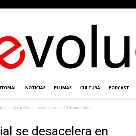
ITORIAL
NOTICIAS
PLUMAS
CULTURA
PODCAST
Re-
trial se desacelera en octubre; crece 2.1% anual: Inegi
ial se desacelera en
Evolución