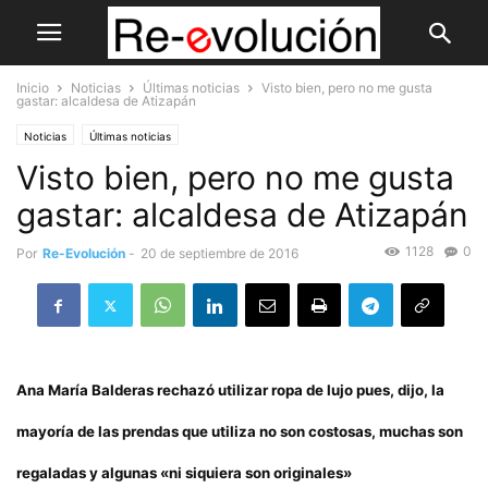
Inicio
Noticias
Últimas noticias
Visto bien, pero no me gusta
gastar: alcaldesa de Atizapán
Noticias
Últimas noticias
Visto bien, pero no me gusta
gastar: alcaldesa de Atizapán
1128
0
Por
Re-Evolución
-
20 de septiembre de 2016
Ana María Balderas rechazó utilizar ropa de lujo pues, dijo, la
mayoría de las prendas que utiliza no son costosas, muchas son
regaladas y algunas «ni siquiera son originales»