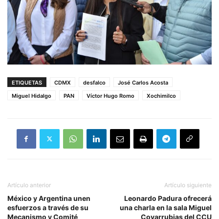
ETIQUETAS
CDMX
desfalco
José Carlos Acosta
Miguel Hidalgo
PAN
Víctor Hugo Romo
Xochimilco
Artículo anterior
Artículo siguiente
México y Argentina unen
Leonardo Padura ofrecerá
esfuerzos a través de su
una charla en la sala Miguel
Mecanismo y Comité
Covarrubias del CCU