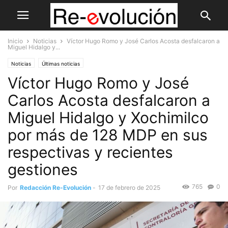
Inicio
Noticias
Víctor Hugo Romo y José Carlos Acosta desfalcaron a
Miguel Hidalgo y...
Noticias
Últimas noticias
Víctor Hugo Romo y José
Carlos Acosta desfalcaron a
Miguel Hidalgo y Xochimilco
por más de 128 MDP en sus
respectivas y recientes
gestiones
765
0
Por
Redacción Re-Evolución
-
17 de febrero de 2025