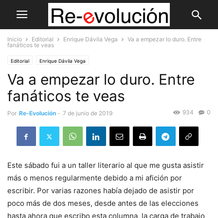
Inicio
Editorial
Enrique Dávila Vega
Va a empezar lo duro. Entre
fanáticos te veas
Editorial
Enrique Dávila Vega
Va a empezar lo duro. Entre
fanáticos te veas
934
0
Por
Re-Evolución
-
7 de junio de 2019
Este sábado fui a un taller literario al que me gusta asistir
más o menos regularmente debido a mi afición por
escribir. Por varias razones había dejado de asistir por
poco más de dos meses, desde antes de las elecciones
hasta ahora que escribo esta columna, la carga de trabajo