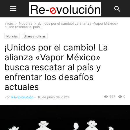
Inicio
Noticias
¡Unidos por el cambio! La alianza «Vapor México»
busca rescatar al país...
Noticias
Últimas noticias
¡Unidos por el cambio! La
alianza «Vapor México»
busca rescatar al país y
enfrentar los desafíos
actuales
667
0
Por
Re-Evolución
-
16 de junio de 2023