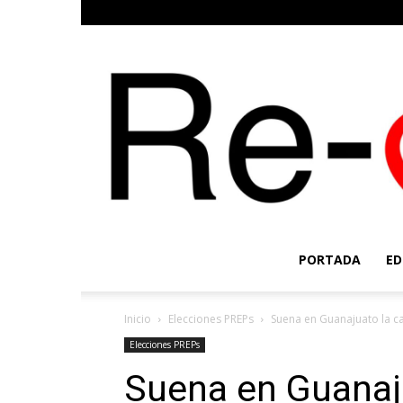
PORTADA
ED
Inicio
Elecciones PREPs
Suena en Guanajuato la ca
Elecciones PREPs
Suena en Guanaj