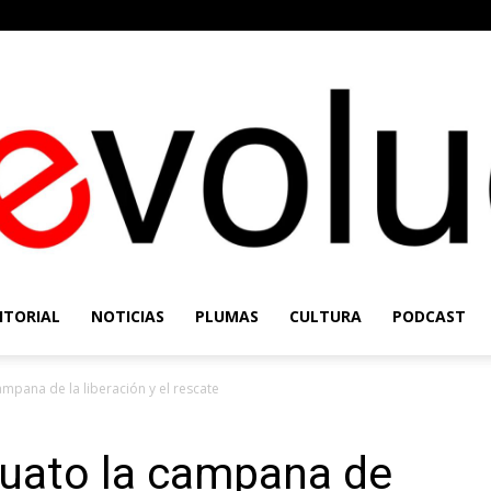
ITORIAL
NOTICIAS
PLUMAS
CULTURA
PODCAST
Re-
mpana de la liberación y el rescate
uato la campana de
Evolución