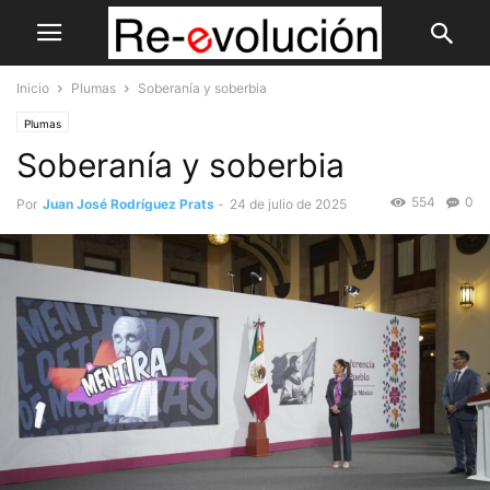
Inicio
Plumas
Soberanía y soberbia
Plumas
Soberanía y soberbia
554
0
Por
Juan José Rodríguez Prats
-
24 de julio de 2025