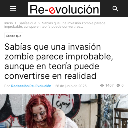
Inicio
Sabías que
Sabías que una invasión zombie parece
improbable, aunque en teoría puede convertirse...
Sabías que
Sabías que una invasión
zombie parece improbable,
aunque en teoría puede
convertirse en realidad
1407
0
Por
Redacción Re-Evolución
-
28 de junio de 2025