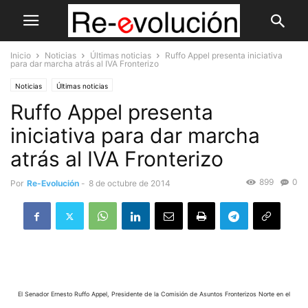
Inicio
Noticias
Últimas noticias
Ruffo Appel presenta iniciativa
para dar marcha atrás al IVA Fronterizo
Noticias
Últimas noticias
Ruffo Appel presenta
iniciativa para dar marcha
atrás al IVA Fronterizo
899
0
Por
Re-Evolución
-
8 de octubre de 2014
El Senador Ernesto Ruffo Appel, Presidente de la Comisión de Asuntos Fronterizos Norte en el