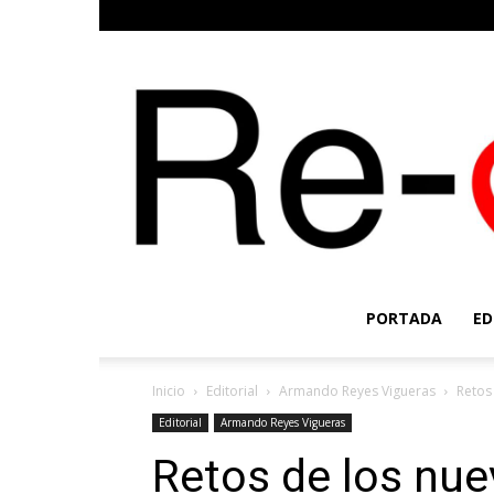
PORTADA
ED
Inicio
Editorial
Armando Reyes Vigueras
Retos
Editorial
Armando Reyes Vigueras
Retos de los nu