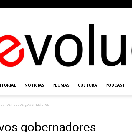
ITORIAL
NOTICIAS
PLUMAS
CULTURA
PODCAST
Re-
 de los nuevos gobernadores
evos gobernadores
Evolución