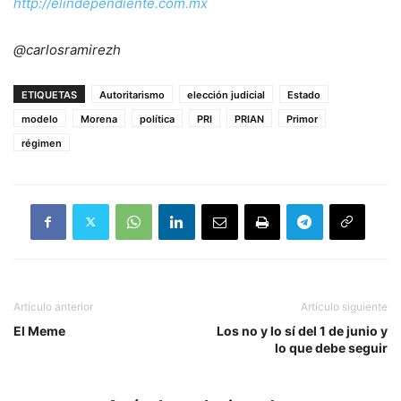
http://elindependiente.com.mx
@carlosramirezh
ETIQUETAS
Autoritarismo
elección judicial
Estado
modelo
Morena
política
PRI
PRIAN
Primor
régimen
Artículo anterior
Artículo siguiente
El Meme
Los no y lo sí del 1 de junio y
lo que debe seguir