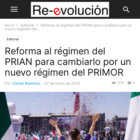
Inicio
Editorial
Reforma al régimen del PRIAN para cambiarlo por un
nuevo régimen del...
Editorial
Reforma al régimen del
PRIAN para cambiarlo por un
nuevo régimen del PRIMOR
570
0
Por
Carlos Ramírez
-
27 de mayo de 2025