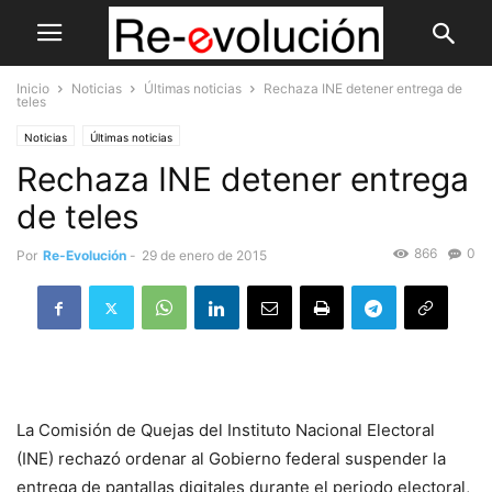
Inicio
Noticias
Últimas noticias
Rechaza INE detener entrega de
teles
Noticias
Últimas noticias
Rechaza INE detener entrega
de teles
866
0
Por
Re-Evolución
-
29 de enero de 2015
La Comisión de Quejas del Instituto Nacional Electoral
(INE) rechazó ordenar al Gobierno federal suspender la
entrega de pantallas digitales durante el periodo electoral,