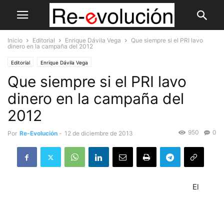
Inicio
Editorial
Enrique Dávila Vega
Que siempre si el PRI lavo
dinero en la campaña del 2012
Editorial
Enrique Dávila Vega
Que siempre si el PRI lavo
dinero en la campaña del
2012
950
0
Por
Re-Evolución
-
12 de diciembre de 2013
El