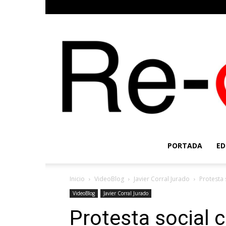
PORTADA
ED
Inicio
VideoBlog
Javier Corral Jurado
Protesta 
VideoBlog
Javier Corral Jurado
Protesta social c