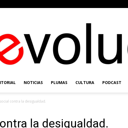
ITORIAL
NOTICIAS
PLUMAS
CULTURA
PODCAST
Re-
social contra la desigualdad.
ontra la desigualdad.
Evolución