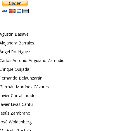
Agustín Basave
Alejandra Barrales
Ángel Rodríguez
Carlos Antonio Anguiano Zamudio
Enrique Quijada
Fernando Belaunzarán
Germán Martínez Cázares
Javier Corral Jurado
Javier Livas Cantú
Jesús Zambrano
José Woldenberg
Maricela Gastelú